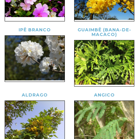
IPÊ BRANCO
GUAIMBÊ (BANA-DE-
MACACO)
ALDRAGO
ANGICO