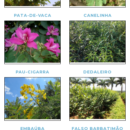
PATA-DE-VACA
CANELINHA
PAU-CIGARRA
DEDALEIRO
EMBAÚBA
FALSO BARBATIMÃO